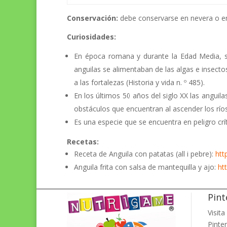
Conservación:
debe conservarse en nevera o e
Curiosidades:
En época romana y durante la Edad Media, se
anguilas se alimentaban de las algas e insec
a las fortalezas (Historia y vida n. º 485).
En los últimos 50 años del siglo XX las anguila
obstáculos que encuentran al ascender los ríos
Es una especie que se encuentra en peligro crít
Recetas:
Receta de Anguila con patatas (all i pebre):
htt
Anguila frita con salsa de mantequilla y ajo:
ht
Pint
Visita
Pinter