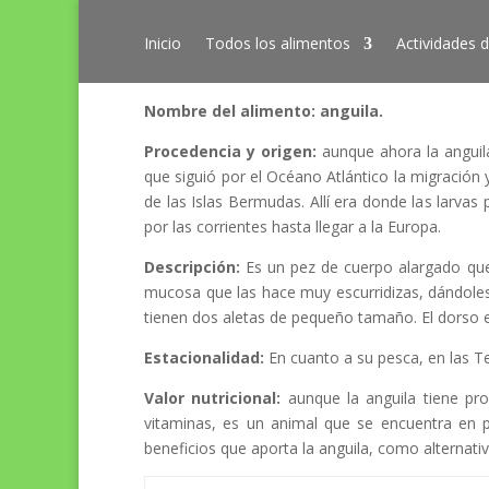
Inicio
Todos los alimentos
Actividades d
Nombre del alimento: anguila.
Procedencia y origen:
aunque ahora la anguil
que siguió por el Océano Atlántico la migración 
de las Islas Bermudas. Allí era donde las larva
por las corrientes hasta llegar a la Europa.
Descripción:
Es un pez de cuerpo alargado que
mucosa que las hace muy escurridizas, dándole
tienen dos aletas de pequeño tamaño. El dorso es
Estacionalidad:
En cuanto a su pesca, en las T
Valor nutricional:
aunque la anguila tiene pr
vitaminas, es un animal que se encuentra en p
beneficios que aporta la anguila, como alternat