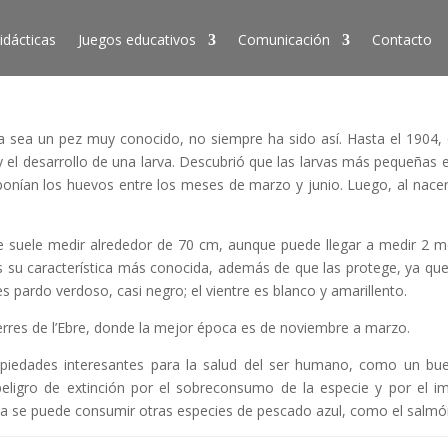
idácticas
Juegos educativos
Comunicación
Contacto
a sea un pez muy conocido, no siempre ha sido así. Hasta el 1904,
y el desarrollo de una larva. Descubrió que las larvas más pequeñas 
s ponían los huevos entre los meses de marzo y junio. Luego, al nacer
 suele medir alrededor de 70 cm, aunque puede llegar a medir 2 met
s su característica más conocida, además de que las protege, ya qu
 pardo verdoso, casi negro; el vientre es blanco y amarillento.
erres de l’Ebre, donde la mejor época es de noviembre a marzo.
opiedades interesantes para la salud del ser humano, como un bue
eligro de extinción por el sobreconsumo de la especie y por el 
iva se puede consumir otras especies de pescado azul, como el salmón