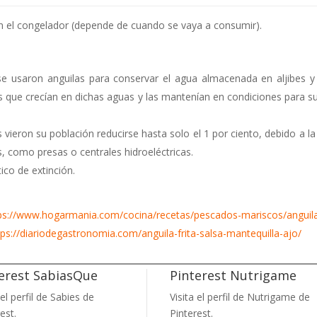
n el congelador (depende de cuando se vaya a consumir).
 usaron anguilas para conservar el agua almacenada en aljibes y
tos que crecían en dichas aguas y las mantenían en condiciones para
s vieron su población reducirse hasta solo el 1 por ciento, debido a 
, como presas o centrales hidroeléctricas.
ico de extinción.
ps://www.hogarmania.com/cocina/recetas/pescados-mariscos/anguil
tps://diariodegastronomia.com/anguila-frita-salsa-mantequilla-ajo/
erest SabiasQue
Pinterest Nutrigame
 el perfil de Sabies de
Visita el perfil de Nutrigame de
est.
Pinterest.