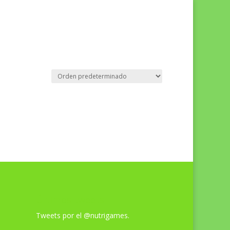
0 elementos
municación
Contacto
Carrito
Últimos tweets
Tweets por el @nutrigames.