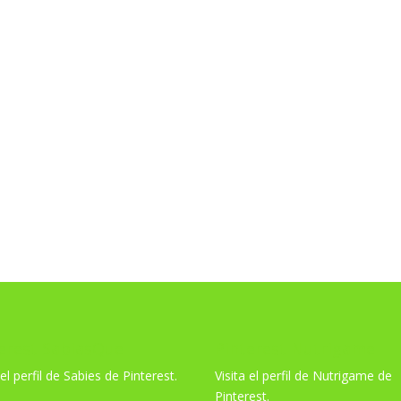
limentos
Actividades didácticas
Juegos educativos
Co
erest SabiasQue
Pinterest Nutrigame
 el perfil de Sabies de Pinterest.
Visita el perfil de Nutrigame de
Pinterest.