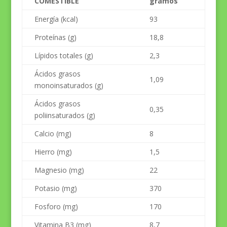
COMESTIBLE
gramos
Energía (kcal)
93
Proteínas (g)
18,8
Lípidos totales (g)
2,3
Ácidos grasos
1,09
monoinsaturados (g)
Ácidos grasos
0,35
poliinsaturados (g)
Calcio (mg)
8
Hierro (mg)
1,5
Magnesio (mg)
22
Potasio (mg)
370
Fosforo (mg)
170
Vitamina B3 (mg)
8,7