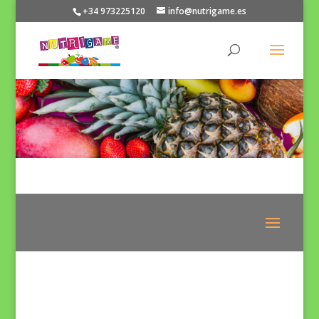
+34 973225120
info@nutrigame.es