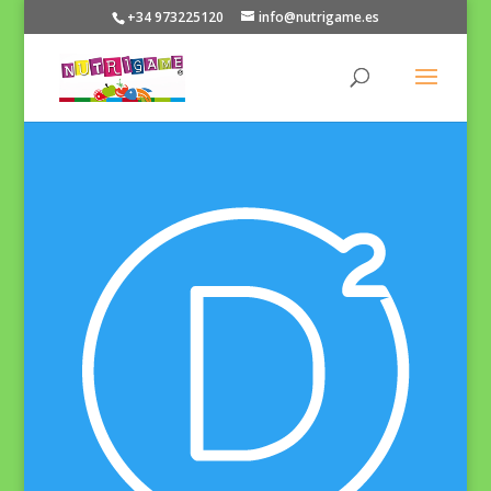
+34 973225120
info@nutrigame.es