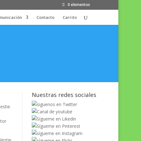
0 elementos
municación
Contacto
Carrito
Nuestras redes sociales
estie.
itor
lestie