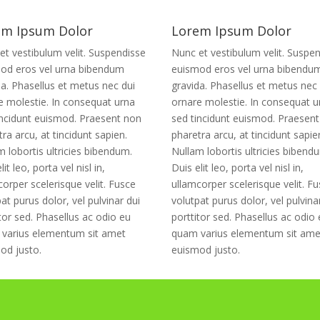
em Ipsum Dolor
Lorem Ipsum Dolor
et vestibulum velit. Suspendisse
Nunc et vestibulum velit. Suspe
od eros vel urna bibendum
euismod eros vel urna bibendu
da. Phasellus et metus nec dui
gravida. Phasellus et metus nec 
e molestie. In consequat urna
ornare molestie. In consequat u
incidunt euismod. Praesent non
sed tincidunt euismod. Praesen
ra arcu, at tincidunt sapien.
pharetra arcu, at tincidunt sapie
m lobortis ultricies bibendum.
Nullam lobortis ultricies bibend
lit leo, porta vel nisl in,
Duis elit leo, porta vel nisl in,
corper scelerisque velit. Fusce
ullamcorper scelerisque velit. F
at purus dolor, vel pulvinar dui
volutpat purus dolor, vel pulvina
tor sed. Phasellus ac odio eu
porttitor sed. Phasellus ac odio
varius elementum sit amet
quam varius elementum sit ame
od justo.
euismod justo.