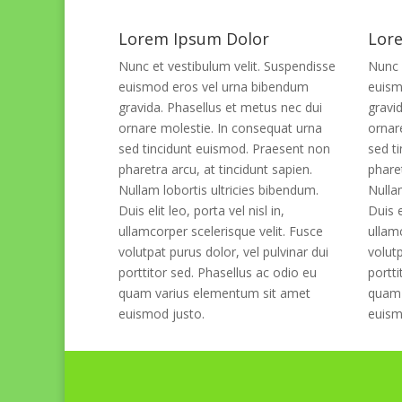
Lorem Ipsum Dolor
Lor
Nunc et vestibulum velit. Suspendisse
Nunc 
euismod eros vel urna bibendum
euism
gravida. Phasellus et metus nec dui
gravi
ornare molestie. In consequat urna
ornar
sed tincidunt euismod. Praesent non
sed t
pharetra arcu, at tincidunt sapien.
pharet
Nullam lobortis ultricies bibendum.
Nulla
Duis elit leo, porta vel nisl in,
Duis e
ullamcorper scelerisque velit. Fusce
ullam
volutpat purus dolor, vel pulvinar dui
volutp
porttitor sed. Phasellus ac odio eu
portti
quam varius elementum sit amet
quam 
euismod justo.
euism