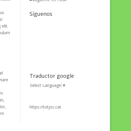
tus
Síguenos
si
elit.
ibulum
el
Traductor google
rnare
Select Language
▼
am
in,
lor,
https://totjoc.cat
uam