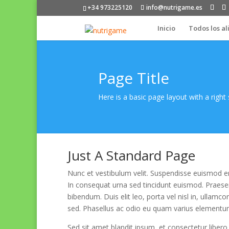
+34 973225120
info@nutrigame.es
Inicio
Todos los a
Page Title
Here is a basic page layout with a right
Just A Standard Page
Nunc et vestibulum velit. Suspendisse euismod e
In consequat urna sed tincidunt euismod. Praesent
bibendum. Duis elit leo, porta vel nisl in, ullamco
sed. Phasellus ac odio eu quam varius elementu
Sed sit amet blandit ipsum, et consectetur libero