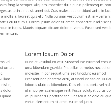
ssim fringilla semper. Aliquam imperdiet dui a purus pellentesque, non
egestas lacinia nec sit amet dui. Cras malesuada tincidunt ante, in luc
mollis a, laoreet quis elit. Nulla pulvinar vestibulum est, in viverra ni
tis eu ut turpis. Lorem ipsum dolor sit amet, consectetur adipiscing 
tempus in turpis. Mauris aliquam dictum dolor at varius. Fusce sed vest
 fermentum.
Lorem Ipsum Dolor
ros vel
Nunc et vestibulum velit. Suspendisse euismod eros v
ui ornare
urna bibendum gravida. Phasellus et metus nec dui o
d.
molestie. In consequat urna sed tincidunt euismod.
 Nullam
Praesent non pharetra arcu, at tincidunt sapien. Null
nisl in,
lobortis ultricies bibendum. Duis elit leo, porta vel nisl 
us dolor,
ullamcorper scelerisque velit. Fusce volutpat purus do
 eu quam
vel pulvinar dui porttitor sed. Phasellus ac odio eu q
varius elementum sit amet euismod justo.