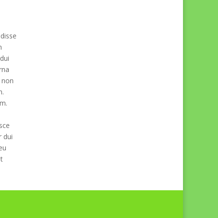
ndisse
m
dui
rna
t non
n.
um.
usce
r dui
 eu
t