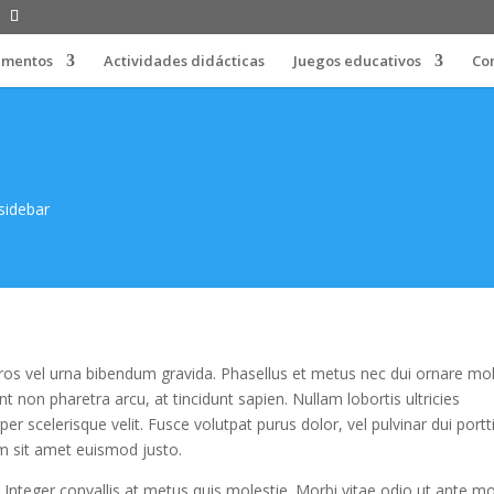
limentos
Actividades didácticas
Juegos educativos
Co
 sidebar
ros vel urna bibendum gravida. Phasellus et metus nec dui ornare mol
 non pharetra arcu, at tincidunt sapien. Nullam lobortis ultricies
rper scelerisque velit. Fusce volutpat purus dolor, vel pulvinar dui portt
m sit amet euismod justo.
. Integer convallis at metus quis molestie. Morbi vitae odio ut ante mo