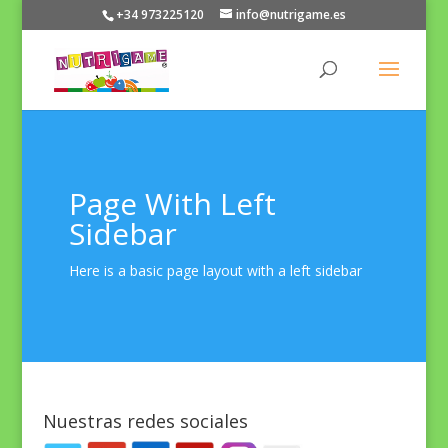
+34 973225120
info@nutrigame.es
Page With Left
Sidebar
Here is a basic page layout with a left sidebar
Nuestras redes sociales