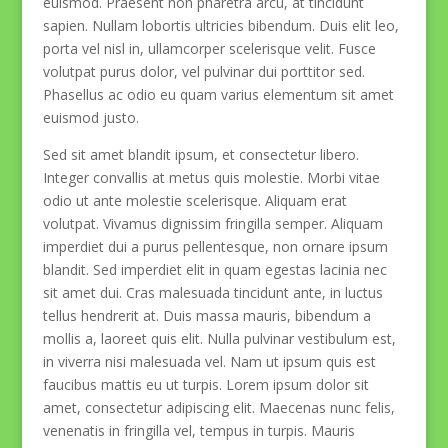
euismod. Praesent non pharetra arcu, at tincidunt
sapien. Nullam lobortis ultricies bibendum. Duis elit leo,
porta vel nisl in, ullamcorper scelerisque velit. Fusce
volutpat purus dolor, vel pulvinar dui porttitor sed.
Phasellus ac odio eu quam varius elementum sit amet
euismod justo.
Sed sit amet blandit ipsum, et consectetur libero.
Integer convallis at metus quis molestie. Morbi vitae
odio ut ante molestie scelerisque. Aliquam erat
volutpat. Vivamus dignissim fringilla semper. Aliquam
imperdiet dui a purus pellentesque, non ornare ipsum
blandit. Sed imperdiet elit in quam egestas lacinia nec
sit amet dui. Cras malesuada tincidunt ante, in luctus
tellus hendrerit at. Duis massa mauris, bibendum a
mollis a, laoreet quis elit. Nulla pulvinar vestibulum est,
in viverra nisi malesuada vel. Nam ut ipsum quis est
faucibus mattis eu ut turpis. Lorem ipsum dolor sit
amet, consectetur adipiscing elit. Maecenas nunc felis,
venenatis in fringilla vel, tempus in turpis. Mauris