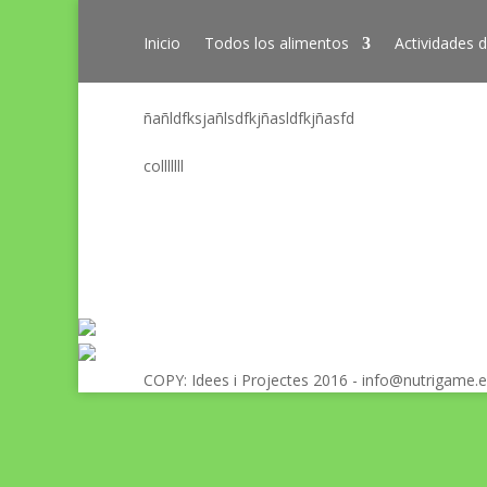
Inicio
Todos los alimentos
Actividades d
ñañldfksjañlsdfkjñasldfkjñasfd
colllllll
COPY: Idees i Projectes 2016 - info@nutrigame.e