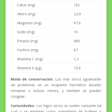
Calcio (mg)
162
Hierro (mg)
2,03
Magnesio (mg)
67,6
Sodio (mg)
10
Potasio (mg)
680
Fosforo (mg)
67
Vitamina C (mg)
1,2
Vitamina K (µg)
15,6
Modo de conservación:
Los más secos aguantarán
sin problemas en un recipiente hermético durante
semanas o incluso meses, y también se pueden
congelar.
Curiosidades:
Los higos secos se suelen consumir tal
cual o se emplean como ingrediente de budines y