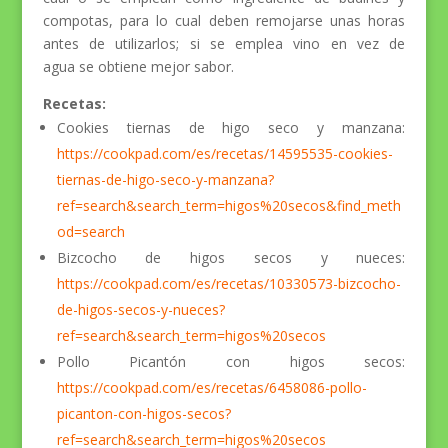
compotas, para lo cual deben remojarse unas horas
antes de utilizarlos; si se emplea vino en vez de
agua se obtiene mejor sabor.
Recetas:
Cookies tiernas de higo seco y manzana:
https://cookpad.com/es/recetas/14595535-cookies-
tiernas-de-higo-seco-y-manzana?
ref=search&search_term=higos%20secos&find_meth
od=search
Bizcocho de higos secos y nueces:
https://cookpad.com/es/recetas/10330573-bizcocho-
de-higos-secos-y-nueces?
ref=search&search_term=higos%20secos
Pollo Picantón con higos secos:
https://cookpad.com/es/recetas/6458086-pollo-
picanton-con-higos-secos?
ref=search&search_term=higos%20secos