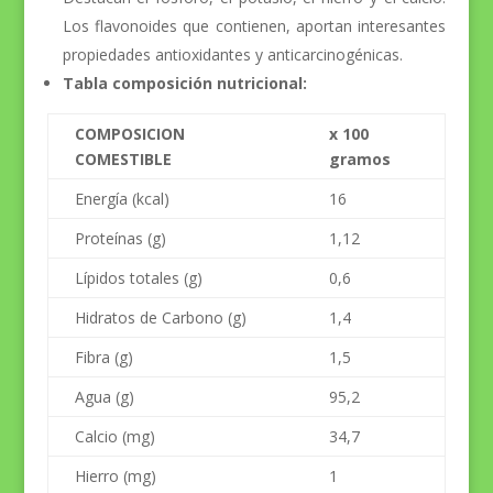
Los flavonoides que contienen, aportan interesantes
propiedades antioxidantes y anticarcinogénicas.
Tabla composición nutricional:
COMPOSICION
x 100
COMESTIBLE
gramos
Energía (kcal)
16
Proteínas (g)
1,12
Lípidos totales (g)
0,6
Hidratos de Carbono (g)
1,4
Fibra (g)
1,5
Agua (g)
95,2
Calcio (mg)
34,7
Hierro (mg)
1