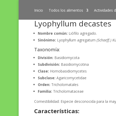
Inicio
Todos los alimentos
Actividades d
Lyophyllum decastes
Nombre común:
Liófilo agregado.
Sinónimo:
Lyophyllum agregatum
(Schaeff.) K
Taxonomía:
División:
Basidiomycota
Subdivisión:
Basidiomycotina
Clase:
Homobasidiomycetes
Subclase:
Agaricomycetidae
Orden:
Tricholomatales
Familia:
Tricholomataceae
Comestibilidad:
Especie desconocida para la may
Características: