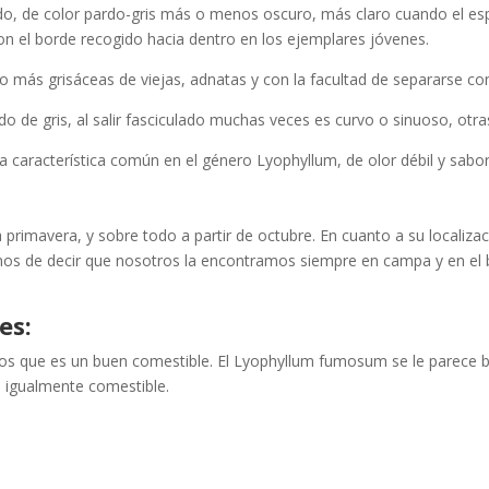
do, de color pardo-gris más o menos oscuro, más claro cuando el espé
n el borde recogido hacia dentro en los ejemplares jóvenes.
o más grisáceas de viejas, adnatas y con la facultad de separarse co
de gris, al salir fasciculado muchas veces es curvo o sinuoso, otras 
a característica común en el género Lyophyllum, de olor débil y sabo
 primavera, y sobre todo a partir de octubre. En cuanto a su localizac
s de decir que nosotros la encontramos siempre en campa y en el b
es:
os que es un buen comestible. El Lyophyllum fumosum se le parece ba
s igualmente comestible.