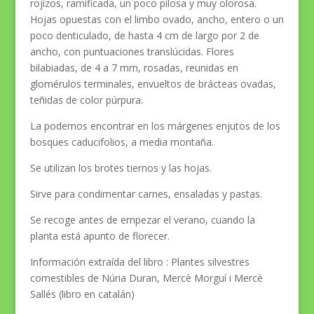
rojizos, ramificada, un poco pilosa y muy olorosa.
Hojas opuestas con el limbo ovado, ancho, entero o un
poco denticulado, de hasta 4 cm de largo por 2 de
ancho, con puntuaciones translúcidas. Flores
bilabiadas, de 4 a 7 mm, rosadas, reunidas en
glomérulos terminales, envueltos de brácteas ovadas,
teñidas de color púrpura.
La podemos encontrar en los márgenes enjutos de los
bosques caducifolios, a media montaña.
Se utilizan los brotes tiernos y las hojas.
Sirve para condimentar carnes, ensaladas y pastas.
Se recoge antes de empezar el verano, cuando la
planta está apunto de florecer.
Información extraída
del libro :
Plantes silvestres
comestibles de Núria Duran, Mercè Morguí i Mercè
Sallés (libro en catalán)