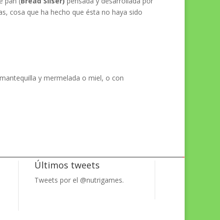
e pan (
Bread Sliser
)
pensada y desarrollada por
s, cosa que ha hecho que ésta no haya sido
mantequilla y mermelada o miel, o con
Últimos tweets
Tweets por el @nutrigames.