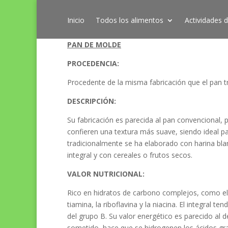
Inicio
Todos los alimentos
Actividades d
PAN DE MOLDE
PROCEDENCIA:
Procedente de la misma fabricación que el pan tr
DESCRIPCIÓN:
Su fabricación es parecida al pan convencional, 
confieren una textura más suave, siendo ideal p
tradicionalmente se ha elaborado con harina bla
integral y con cereales o frutos secos.
VALOR NUTRICIONAL:
Rico en hidratos de carbono complejos, como el a
tiamina, la riboflavina y la niacina. El integral 
del grupo B. Su valor energético es parecido al d
sometido, hace que se hidrogenen los ácidos gra