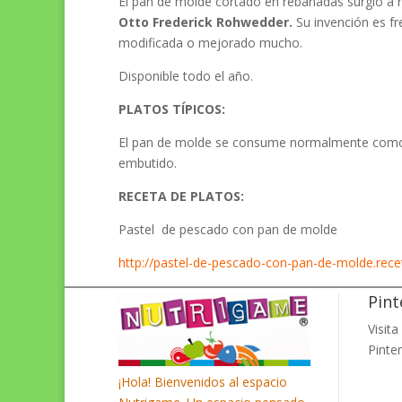
El pan de molde cortado en rebanadas surgió a r
Otto Frederick Rohwedder
.
Su invención es f
modificada o mejorado mucho.
Disponible todo el año.
PLATOS TÍPICOS:
El pan de molde se consume normalmente como su
embutido.
RECETA DE PLATOS:
Pastel de pescado con pan de molde
http://pastel-de-pescado-con-pan-de-molde.rec
Pint
Visita
Pinter
¡Hola! Bienvenidos al espacio