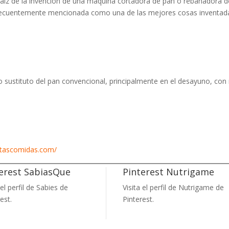
aiz de la invención de una maquina cortadora de pan o rebanadora d
recuentemente mencionada como una de las mejores cosas inventada
stituto del pan convencional, principalmente en el desayuno, con 
etascomidas.com/
erest SabiasQue
Pinterest Nutrigame
 el perfil de Sabies de
Visita el perfil de Nutrigame de
est.
Pinterest.