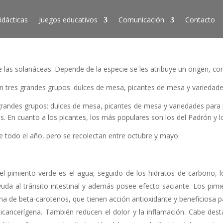
idácticas
Juegos educativos
Comunicación
Contacto
e las solanáceas. Depende de la especie se les atribuye un origen, com
n tres grandes grupos: dulces de mesa, picantes de mesa y variedad
 grandes grupos: dulces de mesa, picantes de mesa y variedades par
s. En cuanto a los picantes, los más populares son los del Padrón y l
e todo el año, pero se recolectan entre octubre y mayo.
el pimiento verde es el agua, seguido de los hidratos de carbono,
yuda al tránsito intestinal y además posee efecto saciante. Los pi
ma de beta-carotenos, que tienen acción antioxidante y beneficiosa 
nticancerígena. También reducen el dolor y la inflamación. Cabe de