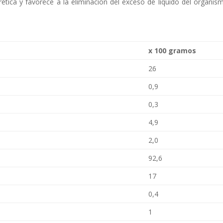
rética y favorece a la eliminación del exceso de líquido del organis
x 100 gramos
26
0,9
0,3
4,9
2,0
92,6
17
0,4
1