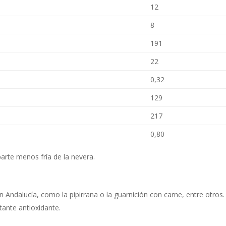
12
8
191
22
0,32
129
217
0,80
 parte menos fría de la nevera.
ndalucía, como la pipirrana o la guarnición con carne, entre otros.
tante antioxidante.