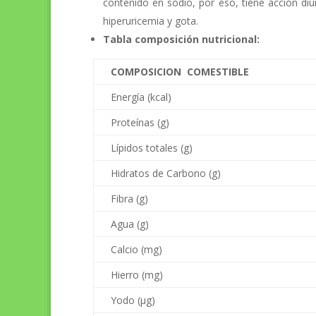
contenido en sodio, por eso, tiene acción diu
hiperuricemia y gota.
Tabla composición nutricional:
COMPOSICION COMESTIBLE
Energía (kcal)
Proteínas (g)
Lípidos totales (g)
Hidratos de Carbono (g)
Fibra (g)
Agua (g)
Calcio (mg)
Hierro (mg)
Yodo (µg)