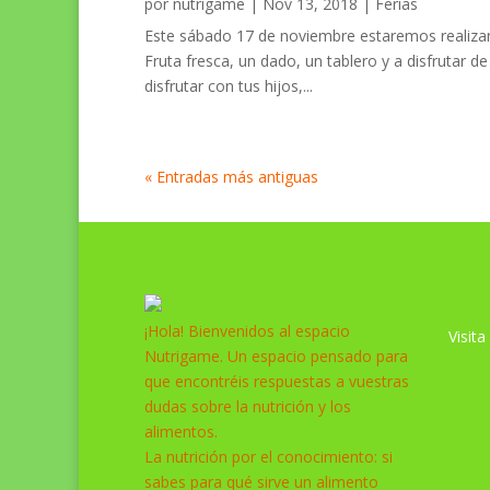
por
nutrigame
|
Nov 13, 2018
|
Ferias
Este sábado 17 de noviembre estaremos realizand
Fruta fresca, un dado, un tablero y a disfrutar 
disfrutar con tus hijos,...
« Entradas más antiguas
Pint
¡Hola! Bienvenidos al espacio
Visita
Nutrigame. Un espacio pensado para
que encontréis respuestas a vuestras
dudas sobre la nutrición y los
alimentos.
La nutrición por el conocimiento: si
sabes para qué sirve un alimento