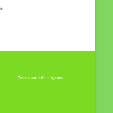
a.
Últimos tweets
Tweets por el @nutrigames.