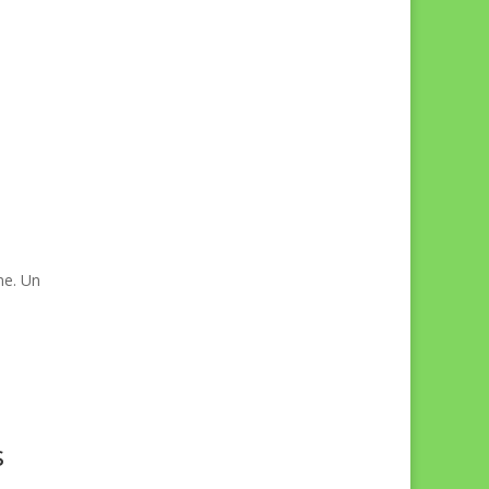
me. Un
s