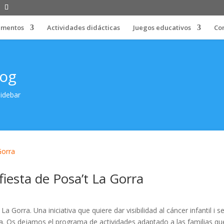
limentos
Actividades didácticas
Juegos educativos
Co
log
sidebar
iesta de Posa’t La Gorra
 Gorra. Una iniciativa que quiere dar visibilidad al cáncer infantil i s
da. Os dejamos el programa de actividades adaptado a las familias qu