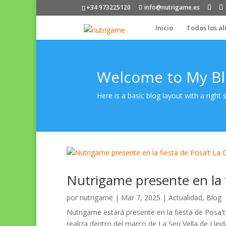
+34 973225120
info@nutrigame.es
Inicio
Todos los a
Welcome to My B
Here is a basic blog layout with a right 
Nutrigame presente en la f
por
nutrigame
|
Mar 7, 2025
|
Actualidad
,
Blog
Nutrigame estará presente en la fiesta de Posa't La
realiza dentro del marco de La Seu Vella de Llei