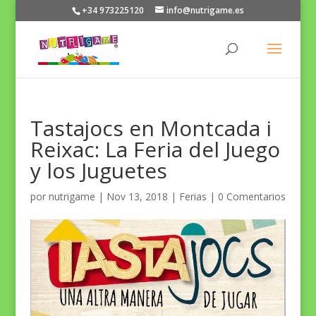
+34 973225120
info@nutrigame.es
Tastajocs en Montcada i
Reixac: La Feria del Juego
y los Juguetes
por
nutrigame
|
Nov 13, 2018
|
Ferias
|
0 Comentarios