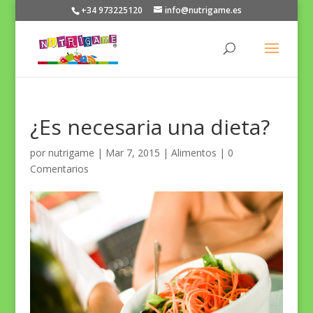
+34 973225120
info@nutrigame.es
¿Es necesaria una dieta?
por
nutrigame
|
Mar 7, 2015
|
Alimentos
|
0
Comentarios