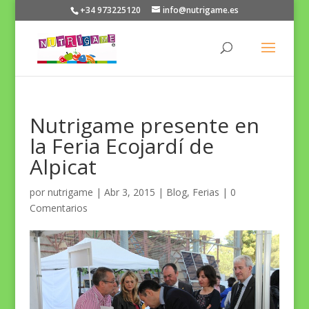
+34 973225120
info@nutrigame.es
Nutrigame presente en
la Feria Ecojardí de
Alpicat
por
nutrigame
|
Abr 3, 2015
|
Blog
,
Ferias
|
0
Comentarios